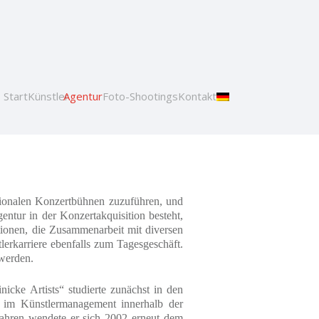
Start
Künstler
Agentur
Foto-Shootings
Kontakt
ationalen Konzertbühnen zuzuführen, und
entur in der Konzertakquisition besteht,
tionen, die Zusammenarbeit mit diversen
rkarriere ebenfalls zum Tagesgeschäft.
 werden.
icke Artists“ studierte zunächst in den
s im Künstlermanagement innerhalb der
ahren wendete er sich
2002 erneut dem