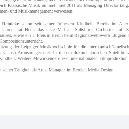
ich Klassische Musik nunmehr seit 2011 als Managing Director tätig
Firmen- und Musikmanagement verweisen.
 Reinicke
schon seit seiner frühesten Kindheit. Bereits im Alt
Jahren trat Henk das erste Mal als Solist mit Orchester auf. Zah
uses, sowie ein 1. Preis in Berlin beim Regionalwettbwerb „Jugend mu
 Kompositionsunterricht.
tzung der Leipziger Musikhochschule für die amerikanisch/israelisc
urs, Josh Aronson gecastet. In diesem dokumentarischen Spielfilm
ndheit. Weitere Mitwirkende dieser internationalen Filmproduktion 
 seiner Tätigkeit als Artist Manager, im Bereich Media Design.