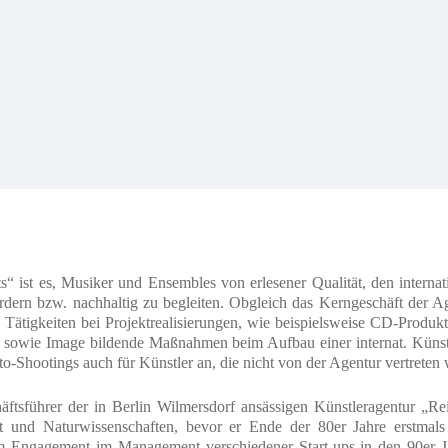
s“ ist es, Musiker und Ensembles von erlesener Qualität, den intern
rdern bzw. nachhaltig zu begleiten. Obgleich das Kerngeschäft der Ag
 Tätigkeiten bei Projektrealisierungen, wie beispielsweise CD-Produk
owie Image bildende Maßnahmen beim Aufbau einer internat. Künstle
to-Shootings auch für Künstler an, die nicht von der Agentur vertreten
ftsführer der in Berlin Wilmersdorf ansässigen Künstleragentur „Rein
t und Naturwissenschaften, bevor er Ende der 80er Jahre erstmal
m Engagement im Management verschiedener Start-ups in den
90er J