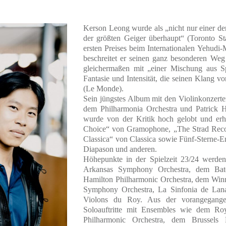
Kerson Leong wurde als „nicht nur einer de
der größten Geiger überhaupt“ (Toronto St
ersten Preises beim Internationalen Yehud
beschreitet er seinen ganz besonderen We
gleichermaßen mit „einer Mischung aus Sp
Fantasie und Intensität, die seinen Klang 
(Le Monde).
Sein jüngstes Album mit den Violinkonzerte
dem Philharmonia Orchestra und Patrick Ha
wurde von der Kritik hoch gelobt und erhi
Choice“ von Gramophone, „The Strad Rec
Classica“ von Classica sowie Fünf-Sterne
Diapason und anderen.
Höhepunkte in der Spielzeit 23/24 werden 
Arkansas Symphony Orchestra, dem Ba
Hamilton Philharmonic Orchestra, dem Wi
Symphony Orchestra, La Sinfonia de Lana
Violons du Roy. Aus der vorangegangen
Soloauftritte mit Ensembles wie dem Ro
Philharmonic Orchestra, dem Brussels 