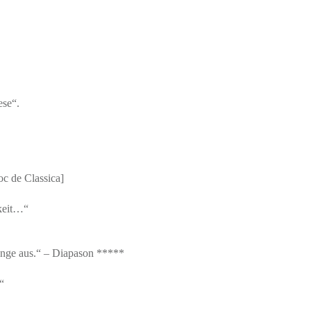
ese“.
oc de Classica]
gkeit…“
gänge aus.“ – Diapason *****
“