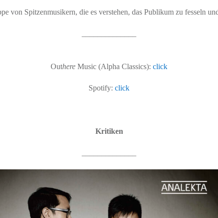
pe von Spitzenmusikern, die es verstehen, das Publikum zu fesseln und
______________
Out
here
Music (Alpha Classics):
click
Spotify:
click
Kritiken
______________