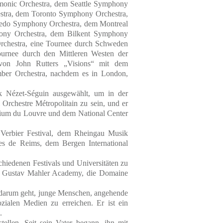
rmonic Orchestra, dem Seattle Symphony
stra, dem Toronto Symphony Orchestra,
ledo Symphony Orchestra, dem Montreal
ny Orchestra, dem Bilkent Symphony
chestra, eine Tournee durch Schweden
ournee durch den Mittleren Westen der
von John Rutters „Visions“ mit dem
ber Orchestra, nachdem es in London,
ck Nézet-Séguin ausgewählt, um in der
 Orchestre Métropolitain zu sein, und er
rium du Louvre und dem National Center
m Verbier Festival, dem Rheingau Musik
es de Reims, dem Bergen International
chiedenen Festivals und Universitäten zu
die Gustav Mahler Academy, die Domaine
s darum geht, junge Menschen, angehende
zialen Medien zu erreichen. Er ist ein
.
ellen. Seit sein Vater begann, ihn mit