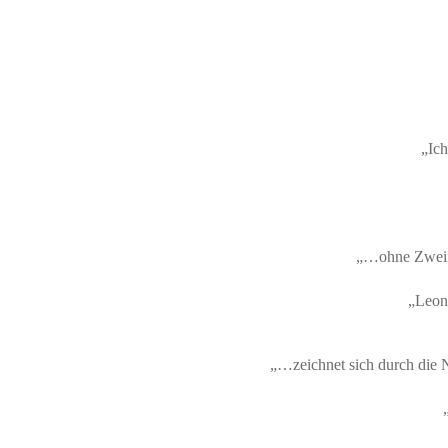
„Ich
„…ohne Zweifel
„Leong
„…zeichnet sich durch die N