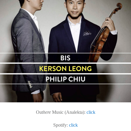
Out
here
Music (Analekta):
click
Spotify:
click