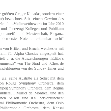
r größten Geiger Kanadas, sondern einer
ar) bezeichnet. Seit seinem Gewinn des
i-Menuhin-Violinwettbewerb im Jahr 2010
g und überzeugt Kollegen und Publikum
ontaneität und Meisterschaft, Eleganz,
von den ersten Noten an erkennbar macht“
n von Britten und Bruch, welches er mit
hn für Alpha Classics eingespielt hat,
elt u. a. die Auszeichnungen „Editor’s
ommends“ von The Strad und „Choc de
-Empfehlungen von der Sunday Times und
u.a. seine Austritte als Solist mit dem
ton Rouge Symphony Orchestra, dem
nnipeg Symphony Orchestra, dem Regina
udiere, I Musici de Montreal und den
en Saison sind u.a. hervorzuheben:
yal Philharmonic Orchestra, dem Oslo
Philharmonic Orchestra, dem Kansai