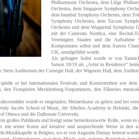
Philharmonic Orchestra, dem Liège Philha
Orchestra, dem Singapore Symphony Orche
dem Istanbul Symphony Orchestra, dem To
Symphony Orchestra, dem Tucson Sympho
Orchestra und dem Wuppertal Symphony Or
mit der Camerata Nordica, eine Recital-T
Vereinigten Staaten und die Aufnahme 
Komponisten selbst und dem Aurora Cham
UK, uraufgeführt wurde.
Als gefragter Solist wurde er von Yanni
Saison 18/19 als „Artist in Residence“ beim
em Stern Auditorium der Carnegie Hall, der Wigmore Hall, dem Audito
spielte er bei internationalen Festivals und Konzertreihen wie de
l, den Festspielen Mecklenburg-Vorpommern, den Flâneries musical
ikvermittler wurde er eingeladen, Meisterkurse zu geben und bei vers
iversity Jacobs School of Music, die Sibelius Academy in Helsinki, 
 of Ottawa und die Dalhousie University.
 ein großes Publikum und festigt seine bemerkenswerte Rolle, wenn e
r mit seiner Kunst auf kreative und ansprechende Weise in den so
beth-Musikkapelle in Belgien, wo er von Augustin Dumay betreut wurde
siert, Verbindungen zwischen Musik und anderen Bereichen herzust