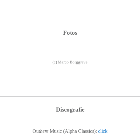
Fotos
(c) Marco Borggreve
Discografie
Out
here
Music (Alpha Classics):
click